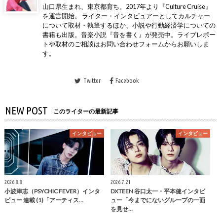
山口県生まれ、東京都育ち。2017年より『Culture Cruise』
を運営開始。 ライター・インタビュアーとしてカルチャー
について取材・執筆するほか、小説や行動経済学についての
書籍も出版。音楽小説『音を書く』が発売中。ライブレポー
トや取材のご相談はお問い合わせフォームからお願いしま
す。
Twitter
Facebook
NEW POST
このライターの最新記事
インタビュー
インタビュー
2026.8.8
2026.7.21
小波津志（PSYCHIC FEVER）インタ
DXTEEN 谷口太一・平本健インタビ
ビュー 連載 (1)「アーティス…
ュー「今までにないグループの一面
を見せ…