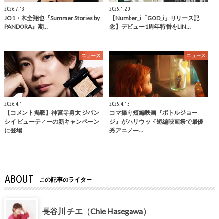
2026.7.13
2025.1.20
JO1・木全翔也『Summer Stories by
【Number_i「GOD_i」リリース記
PANDORA』期…
念】デビュー1周年特番をLIN…
ニュース
ニュース
2026.4.1
2025.4.13
【コメント掲載】神宮寺勇太 ジバン
コマ撮り短編映画『ボトルジョー
シイ ビューティーの新キャンペーン
ジ』がハリウッド短編映画祭で最優
に登場
秀アニメー…
ABOUT
この記事のライター
長谷川 チエ（Chie Hasegawa）