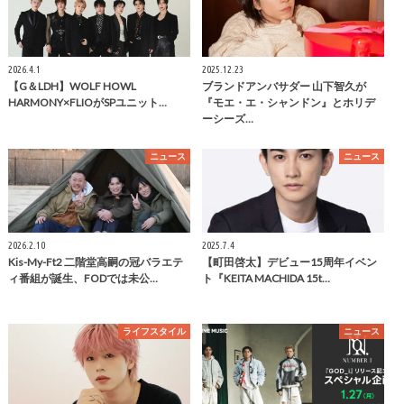
2026.4.1
2025.12.23
【G＆LDH】WOLF HOWL
ブランドアンバサダー 山下智久が
HARMONY×FLIOがSPユニット…
『モエ・エ・シャンドン』とホリデ
ーシーズ…
ニュース
ニュース
2026.2.10
2025.7.4
Kis-My-Ft2 二階堂高嗣の冠バラエテ
【町田啓太】デビュー15周年イベン
ィ番組が誕生、FODでは未公…
ト『KEITA MACHIDA 15t…
ライフスタイル
ニュース