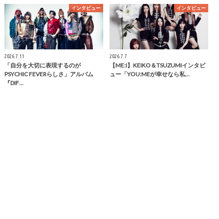
インタビュー
インタビュー
2026.7.11
2026.7.7
「自分を大切に表現するのが
【ME:I】KEIKO＆TSUZUMIインタビ
PSYCHIC FEVERらしさ」アルバム
ュー「YOU:MEが幸せなら私…
『DIF…