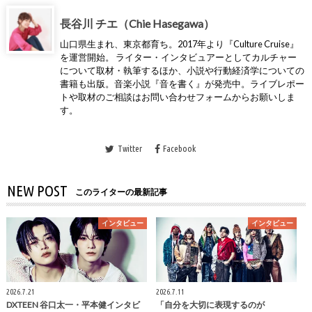
長谷川 チエ（Chie Hasegawa）
山口県生まれ、東京都育ち。2017年より『Culture Cruise』
を運営開始。 ライター・インタビュアーとしてカルチャー
について取材・執筆するほか、小説や行動経済学についての
書籍も出版。音楽小説『音を書く』が発売中。ライブレポー
トや取材のご相談はお問い合わせフォームからお願いしま
す。
Twitter
Facebook
NEW POST
このライターの最新記事
インタビュー
インタビュー
2026.7.21
2026.7.11
DXTEEN 谷口太一・平本健インタビ
「自分を大切に表現するのが