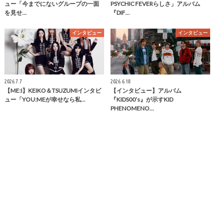
ュー「今までにないグループの一面
PSYCHIC FEVERらしさ」アルバム
を見せ…
『DIF…
インタビュー
インタビュー
2026.7.7
2026.6.18
【ME:I】KEIKO＆TSUZUMIインタビ
【インタビュー】アルバム
ュー「YOU:MEが幸せなら私…
『KIDS00’s』が示すKID
PHENOMENO…