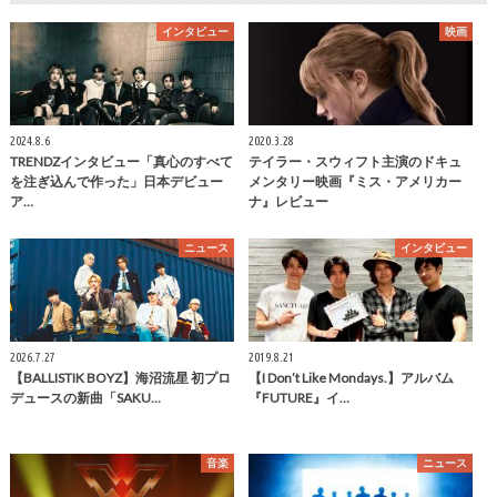
インタビュー
映画
2024.8.6
2020.3.28
TRENDZインタビュー「真心のすべて
テイラー・スウィフト主演のドキュ
を注ぎ込んで作った」日本デビュー
メンタリー映画『ミス・アメリカー
ア…
ナ』レビュー
ニュース
インタビュー
2026.7.27
2019.8.21
【BALLISTIK BOYZ】海沼流星 初プロ
【I Don’t Like Mondays.】アルバム
デュースの新曲「SAKU…
『FUTURE』イ…
音楽
ニュース