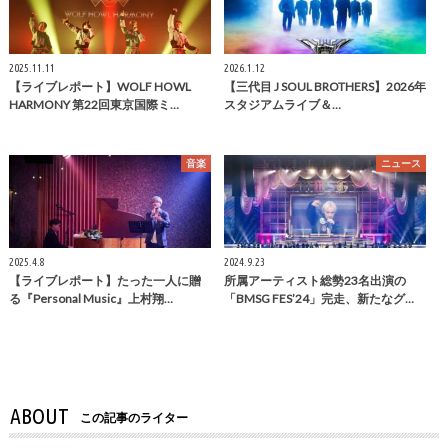
2025.11.11
2026.1.12
【ライブレポート】WOLF HOWL
【三代目 J SOUL BROTHERS】2026年
HARMONY 第22回東京国際ミ…
スタジアムライブ＆…
音楽
ニュース
2025.4.8
2024.9.23
【ライブレポート】たった一人に贈
所属アーティスト総勢23名出演の
る『Personal Music』上村翔…
「BMSG FES’24」完走、新たなグ…
ABOUT
この記事のライター