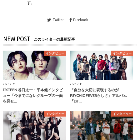
す。
Twitter
Facebook
NEW POST
このライターの最新記事
インタビュー
インタビュー
2026.7.21
2026.7.11
DXTEEN 谷口太一・平本健インタビ
「自分を大切に表現するのが
ュー「今までにないグループの一面
PSYCHIC FEVERらしさ」アルバム
を見せ…
『DIF…
インタビュー
インタビュー