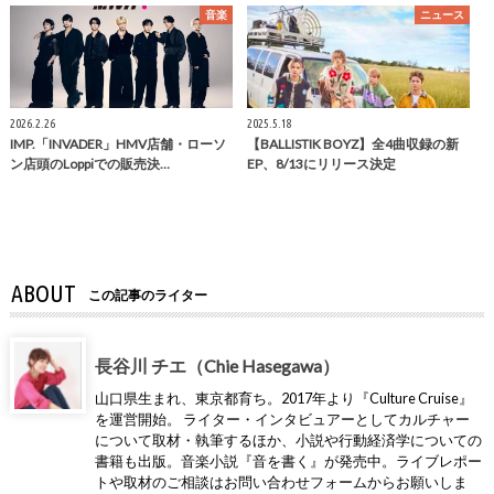
音楽
ニュース
2026.2.26
2025.5.18
IMP.「INVADER」HMV店舗・ローソ
【BALLISTIK BOYZ】全4曲収録の新
ン店頭のLoppiでの販売決…
EP、8/13にリリース決定
ABOUT
この記事のライター
長谷川 チエ（Chie Hasegawa）
山口県生まれ、東京都育ち。2017年より『Culture Cruise』
を運営開始。 ライター・インタビュアーとしてカルチャー
について取材・執筆するほか、小説や行動経済学についての
書籍も出版。音楽小説『音を書く』が発売中。ライブレポー
トや取材のご相談はお問い合わせフォームからお願いしま