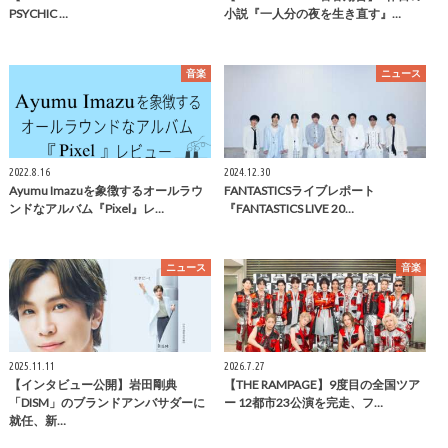
PSYCHIC …
小説『一人分の夜を生き直す』…
音楽
ニュース
2022.8.16
2024.12.30
Ayumu Imazuを象徴するオールラウ
FANTASTICSライブレポート
ンドなアルバム『Pixel』レ…
『FANTASTICS LIVE 20…
ニュース
音楽
2025.11.11
2026.7.27
【インタビュー公開】岩田剛典
【THE RAMPAGE】9度目の全国ツア
「DISM」のブランドアンバサダーに
ー 12都市23公演を完走、フ…
就任、新…