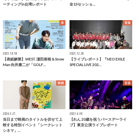
ーティングin台湾レポート
全13セッショ…
本
音楽
2025.10.18
2025.12.28
【表紙解禁】WEST. 濵田崇裕＆Snow
【ライブレポート】『NEO EXILE
Man 向井康二が「GOLF…
SPECIAL LIVE 202…
映画
音楽
2026.5.21
2023.6.30
当日まで映画のタイトルを伏せて上
【れん 20歳を祝うバースデーライ
映する特別イベント「シークレット
ブ】東京公演ライブレポート
シネマ」…