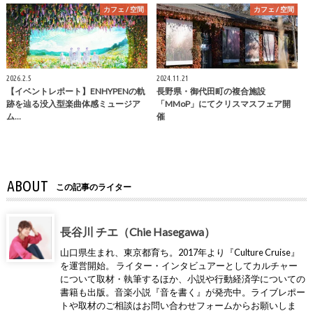
カフェ / 空間
カフェ / 空間
2026.2.5
2024.11.21
【イベントレポート】ENHYPENの軌
長野県・御代田町の複合施設
跡を辿る没入型楽曲体感ミュージア
「MMoP」にてクリスマスフェア開
ム…
催
ABOUT
この記事のライター
長谷川 チエ（Chie Hasegawa）
山口県生まれ、東京都育ち。2017年より『Culture Cruise』
を運営開始。 ライター・インタビュアーとしてカルチャー
について取材・執筆するほか、小説や行動経済学についての
書籍も出版。音楽小説『音を書く』が発売中。ライブレポー
トや取材のご相談はお問い合わせフォームからお願いしま