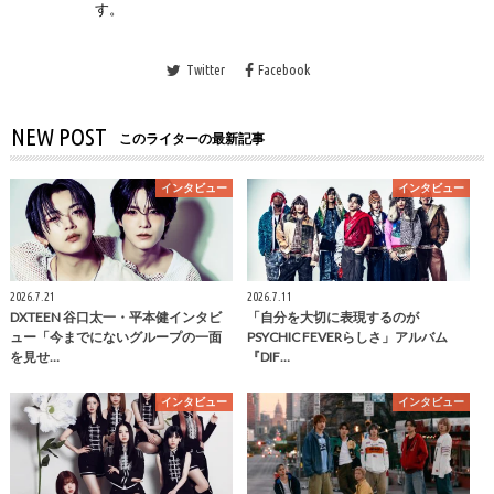
す。
Twitter
Facebook
NEW POST
このライターの最新記事
インタビュー
インタビュー
2026.7.21
2026.7.11
DXTEEN 谷口太一・平本健インタビ
「自分を大切に表現するのが
ュー「今までにないグループの一面
PSYCHIC FEVERらしさ」アルバム
を見せ…
『DIF…
インタビュー
インタビュー