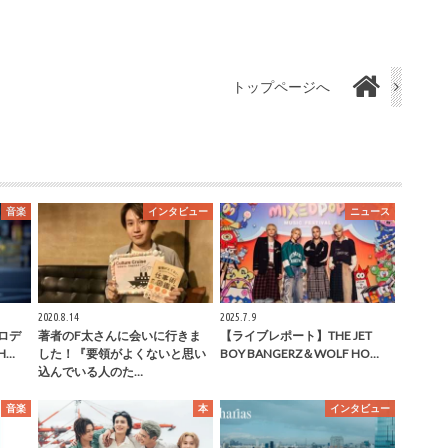
トップページへ
音楽
インタビュー
ニュース
2020.8.14
2025.7.9
ロデ
著者のF太さんに会いに行きま
【ライブレポート】THE JET
H…
した！『要領がよくないと思い
BOY BANGERZ＆WOLF HO…
込んでいる人のた…
音楽
本
インタビュー