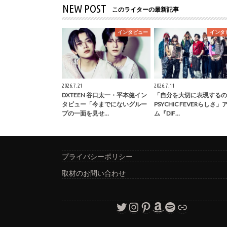
NEW POST
このライターの最新記事
インタビュー
インタ
2026.7.21
2026.7.11
DXTEEN 谷口太一・平本健イン
「自分を大切に表現するの
タビュー「今までにないグルー
PSYCHIC FEVERらしさ
プの一面を見せ…
ム『DIF…
プライバシーポリシー
取材のお問い合わせ
Twitter
Instagram
Pinterest
Amazon
Spotify
リンク