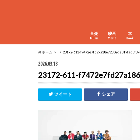
音楽
映画
本
Music
Movie
Book
ホーム
23172-611-f7472e7fd27a18672302de319fad3f87
2026.03.18
23172-611-f7472e7fd27a18
ツイート
シェア