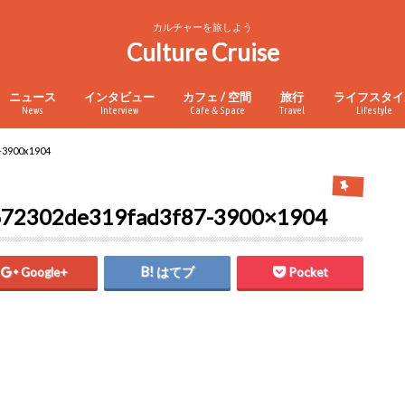
カルチャーを旅しよう
Culture Cruise
ニュース
インタビュー
カフェ / 空間
旅行
ライフスタイ
News
Interview
Cafe＆Space
Travel
Lifestyle
-3900x1904
672302de319fad3f87-3900×1904
Google+
はてブ
Pocket