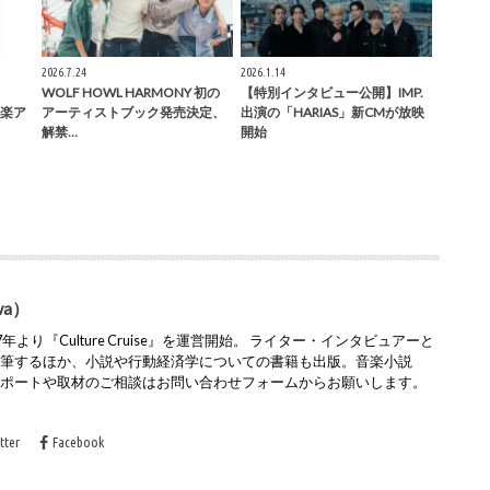
2026.7.24
2026.1.14
WOLF HOWL HARMONY 初の
【特別インタビュー公開】IMP.
邦楽ア
アーティストブック発売決定、
出演の「HARIAS」新CMが放映
解禁…
開始
wa）
より『Culture Cruise』を運営開始。 ライター・インタビュアーと
執筆するほか、小説や行動経済学についての書籍も出版。音楽小説
レポートや取材のご相談はお問い合わせフォームからお願いします。
tter
Facebook