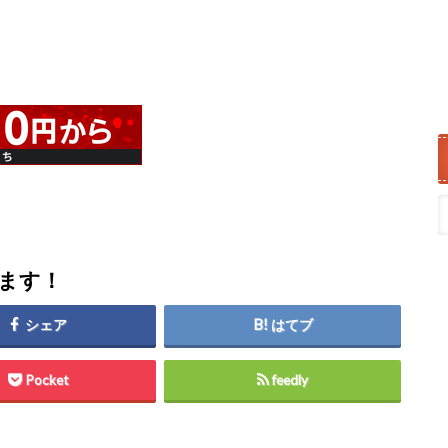
します！
シェア
はてブ
Pocket
feedly