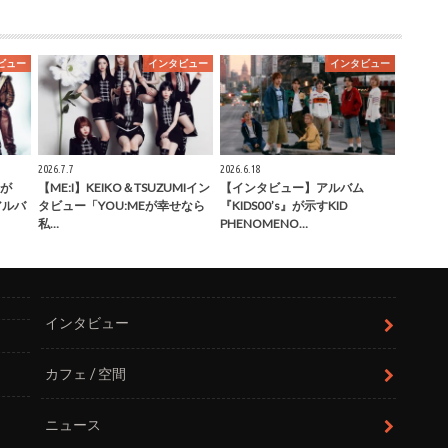
ビュー
インタビュー
インタビュー
2026.7.7
2026.6.18
が
【ME:I】KEIKO＆TSUZUMIイン
【インタビュー】アルバム
」アルバ
タビュー「YOU:MEが幸せなら
『KIDS00’s』が示すKID
私…
PHENOMENO…
インタビュー
カフェ / 空間
ニュース