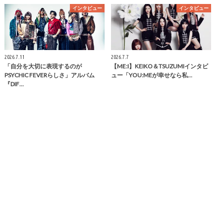
インタビュー
インタビュー
2026.7.11
2026.7.7
「自分を大切に表現するのが
【ME:I】KEIKO＆TSUZUMIインタビ
PSYCHIC FEVERらしさ」アルバム
ュー「YOU:MEが幸せなら私…
『DIF…