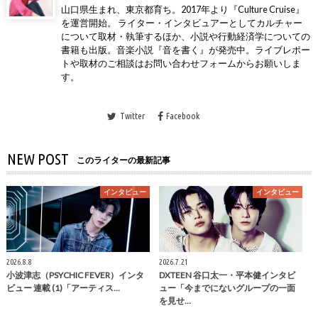
山口県生まれ、東京都育ち。2017年より『Culture Cruise』
を運営開始。 ライター・インタビュアーとしてカルチャー
について取材・執筆するほか、小説や行動経済学についての
書籍も出版。音楽小説『音を書く』が発売中。ライブレポー
トや取材のご相談はお問い合わせフォームからお願いしま
す。
Twitter
Facebook
NEW POST
このライターの最新記事
インタビュー
インタビュー
2026.8.8
2026.7.21
小波津志（PSYCHIC FEVER）インタ
DXTEEN 谷口太一・平本健インタビ
ビュー 連載 (1)「アーティス…
ュー「今までにないグループの一面
を見せ…