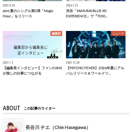
2025.8.20
2026.5.25
aimi 夏のシングル第2弾「Magic
渋谷「SAMURAI BLUE 3D
Hour」をリリース
EXPERIENCE」で『TOKI…
編集部
ニュース
2023.7.2
2025.12.28
【編集長インタビュー】ファンのSNS
【PSYCHIC FEVER】2026年夏にアル
が推しの仕事につながる
バムリリース＆ワールドツ…
ABOUT
この記事のライター
長谷川 チエ（Chie Hasegawa）