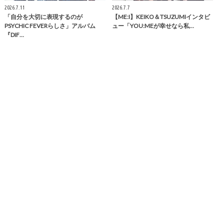
2026.7.11
2026.7.7
「自分を大切に表現するのが
【ME:I】KEIKO＆TSUZUMIインタビ
PSYCHIC FEVERらしさ」アルバム
ュー「YOU:MEが幸せなら私…
『DIF…