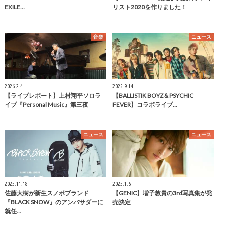
EXILE…
リスト2020を作りました！
音楽
ニュース
2026.2.4
2025.9.14
【ライブレポート】上村翔平ソロラ
【BALLISTIK BOYZ＆PSYCHIC
イブ『Personal Music』第三夜
FEVER】コラボライブ…
ニュース
ニュース
2025.11.18
2025.1.6
佐藤大樹が新生スノボブランド
【GENIC】増子敦貴の3rd写真集が発
『BLACK SNOW』のアンバサダーに
売決定
就任…