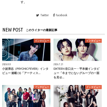
す。
Twitter
Facebook
NEW POST
このライターの最新記事
インタビュー
インタビュー
2026.8.8
2026.7.21
小波津志（PSYCHIC FEVER）インタ
DXTEEN 谷口太一・平本健インタビ
ビュー 連載 (1)「アーティス…
ュー「今までにないグループの一面
を見せ…
インタビュー
インタビュー